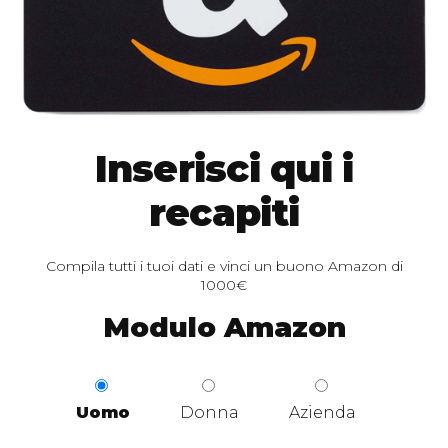
Inserisci qui i
recapiti
Compila tutti i tuoi dati e vinci un buono Amazon di
1000€
Modulo Amazon
S
e
s
Uomo
Donna
Azienda
s
o