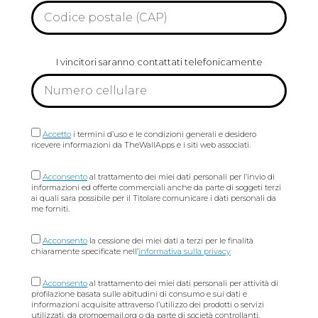
r
C
o
o
c
d
i
i
v
c
I vincitori saranno contattati telefonicamente
i
e
c
p
o
o
+
s
V
t
i
a
C
a
l
Accetto
i termini d’uso e le condizioni generali e desidero
o
e
ricevere informazioni da TheWallApps e i siti web associati.
n
s
C
e
Acconsento
al trattamento dei miei dati personali per l’invio di
o
n
informazioni ed offerte commerciali anche da parte di soggeti terzi
n
s
ai quali sara possibile per il Titolare comunicare i dati personali da
s
o
me forniti.
e
n
C
s
Acconsento
la cessione dei miei dati a terzi per le finalità
o
o
chiaramente specificate nell’
informativa sulla privacy
n
s
C
e
Acconsento
al trattamento dei miei dati personali per attività di
o
n
profilazione basata sulle abitudini di consumo e sui dati e
n
s
informazioni acquisite attraverso l’utilizzo dei prodotti o servizi
s
o
utilizzati, da promoemail.org o da parte di società controllanti,