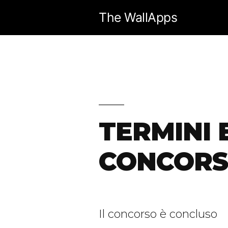
Salta
The WallApps
al
contenuto
TERMINI 
CONCORSO
Il concorso è concluso